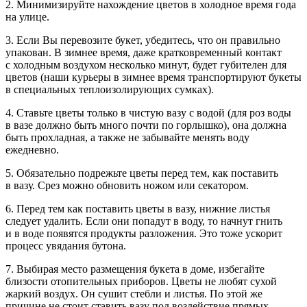
2. Минимизируйте нахождение цветов в холодное время года
на улице.
3. Если Вы перевозите букет, убедитесь, что он правильно
упакован. В зимнее время, даже кратковременный контакт
с холодным воздухом несколько минут, будет губителен для
цветов (наши курьеры в зимнее время транспортируют букеты
в специальных теплоизолирующих сумках).
4. Ставьте цветы только в чистую вазу с водой (для роз воды
в вазе должно быть много почти по горлышко), она должна
быть прохладная, а также не забывайте менять воду
ежедневно.
5. Обязательно подрежьте цветы перед тем, как поставить
в вазу. Срез можно обновить ножом или секатором.
6. Перед тем как поставить цветы в вазу, нижние листья
следует удалить. Если они попадут в воду, то начнут гнить
и в воде появятся продукты разложения. Это тоже ускорит
процесс увядания бутона.
7. Выбирая место размещения букета в доме, избегайте
близости отопительных приборов. Цветы не любят сухой
жаркий воздух. Он сушит стебли и листья. По этой же
причине не стоит ставить вазу под воздействие прямых